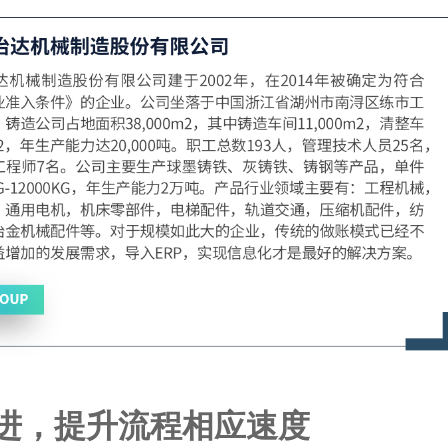
俱进，提升流程相应速度