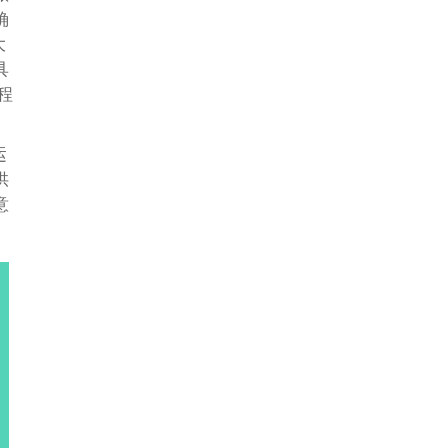
确
大
具
程
运
供
意