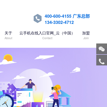
400-600-4155 广东总部

134-3302-4712
关于
云手机在线入口官网_云（中国）
加盟
About
Contact
Join
关注
微信
服务
热线
回到
顶部