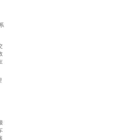
系
交
效
在
理
接
车
账