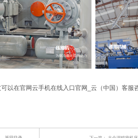
友可以在官网云手机在线入口官网_云（中国）客服
返回目录
下一篇：
大金湖精密机床