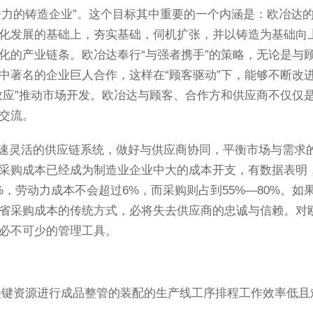
争力的铸造企业”。这个目标其中重要的一个内涵是：欧冶达
化发展的基础上，夯实基础，伺机扩张，并以铸造为基础向
化的产业链条。欧冶达奉行“与强者携手”的策略，无论是与
中著名的企业巨人合作，这样在“顾客驱动”下，能够不断改
效应”推动市场开发。欧冶达与顾客、合作方和供应商不仅仅
交流。
速灵活的供应链系统，做好与供应商协同，平衡市场与需求
采购成本已经成为制造业企业中大的成本开支，有数据表明
，劳动力成本不会超过6%，而采购则占到55%—80%。如
省采购成本的传统方式，必将失去供应商的忠诚与信赖。对
必不可少的管理工具。
关键资源进行成品整管的装配的生产线工序排程工作效率低且