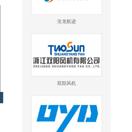
沧龙航迹
双阳风机