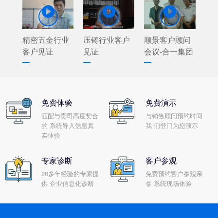



精密五金行业
压铸行业客户
顺景客户顾问
客户见证
见证
会议-合一集团
免费体验
免费演示
匹配与贵司高度契合
与销售顾问预约时间
的 系统导入信息真
我 们登门为您演示
实体验
专家诊断
客户参观
20多年经验的专家提
免费预约客户参观亲
供 企业信息化诊断
临 系统现场体验