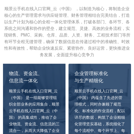
顺景云手机在线入口官网_云（中国） ，以制造为核心，将制造企业
核心的生产管理需求与供应链管理、财务管理相结合完美结合，打造
以生产计划为核心的全程一体化管理体系，打破各部门、各环节、各
系统之间沟通和协作的壁垒，建立规范、灵捷、高效的业务流程，实
现销售、PMC、采购、仓库、品质、人资、财务、工程技术部门等所
有环节全程无缝管理，确保了数据信息在传递过程中的准确性、时效
性和有效性，帮助企业快速反应、紧密协作、良好运营，更快推进业
务发展，全面提升核心竞争力
物流、资金流、
企业管理标准化
信息流一体化
与生产精细化
顺景云手机在线入口官网_云
顺景云手机在线入口官网_云
（中国） 是一组能够管理组
（中国） 内蕴含了先进的管
织全部业务的应用集合，顺景
理模式，同时亦兼顾了规范
云手机在线入口官网_云（中
化、标准化的作业流程，配以
国） 的高集成性，推动了企
详尽的数据，构筑了企业精细
业物流、资金流、信息流的三
化管理坚实基础，系统细化了
流合一，从而大大降低了企业
每个流程中、每个环节上、每