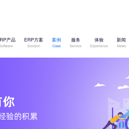
ERP产品
ERP方案
案例
服务
体验
新闻
Software
Solution
Case
Service
Experience
News