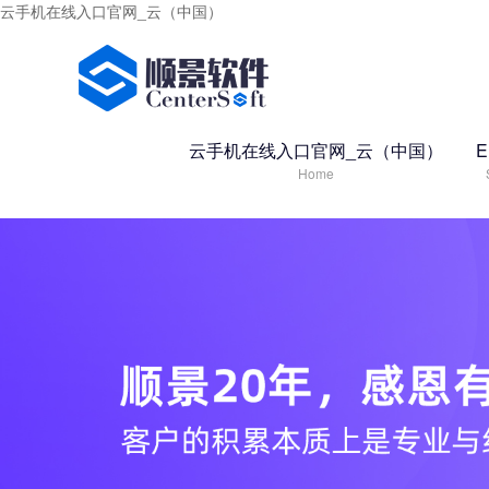
云手机在线入口官网_云（中国）
云手机在线入口官网_云（中国）
Home