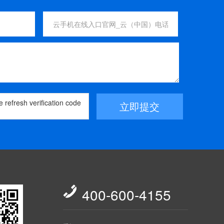
立即提交

400-600-4155