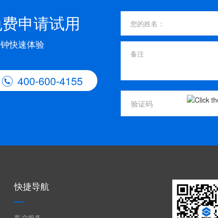
免费申请试用
分钟快速体验
400-600-4155

快捷导航
客户服务