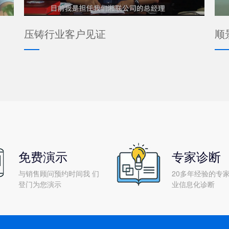
压铸行业客户见证
顺
免费演示
专家诊断
与销售顾问预约时间我 们
20多年经验的专家
登门为您演示
业信息化诊断