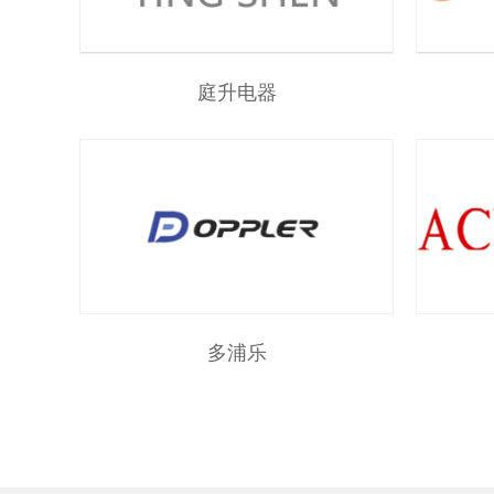
庭升电器
多浦乐