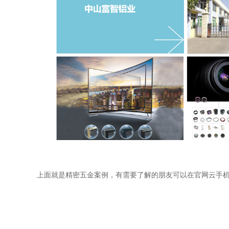
上面就是精密五金案例，有需要了解的朋友可以在官网云手机