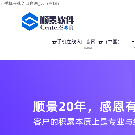
云手机在线入口官网_云（中国）
云手机在线入口官网_云（中国）
Home