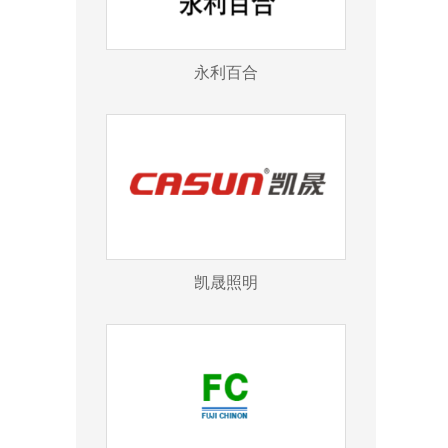
永利百合
凯晟照明