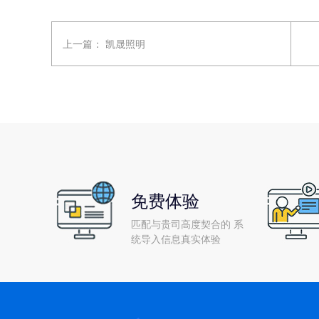
上一篇：
凯晟照明
免费体验
匹配与贵司高度契合的 系
统导入信息真实体验