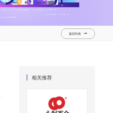
返回列表

相关推荐