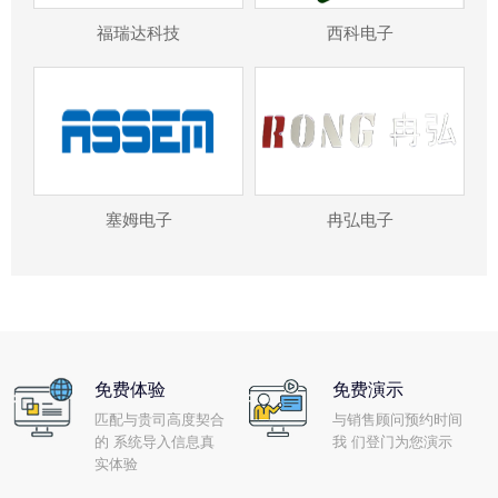
福瑞达科技
西科电子
塞姆电子
冉弘电子
免费体验
免费演示
匹配与贵司高度契合
与销售顾问预约时间
的 系统导入信息真
我 们登门为您演示
实体验