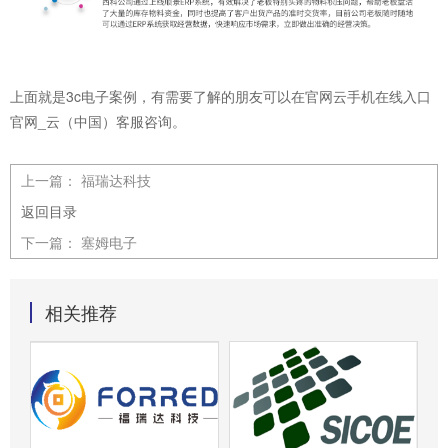
上面就是3c电子案例，有需要了解的朋友可以在官网云手机在线入口
官网_云（中国）客服咨询。
上一篇：
福瑞达科技
返回目录
下一篇：
塞姆电子
相关推荐