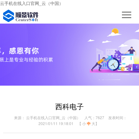
云手机在线入口官网_云（中国）
西科电子
来源： 云手机在线入口官网_云（中国）
人气：7627
发表时间：
2021/01/11 19:18:01
【
小
中
大
】