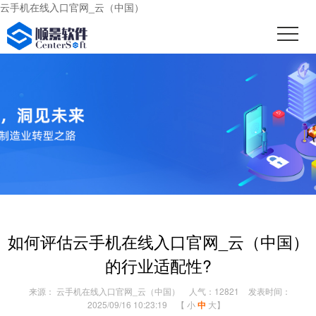
云手机在线入口官网_云（中国）
如何评估云手机在线入口官网_云（中国）
的行业适配性?
来源： 云手机在线入口官网_云（中国）
人气：12821
发表时间：
2025/09/16 10:23:19
【
小
中
大
】