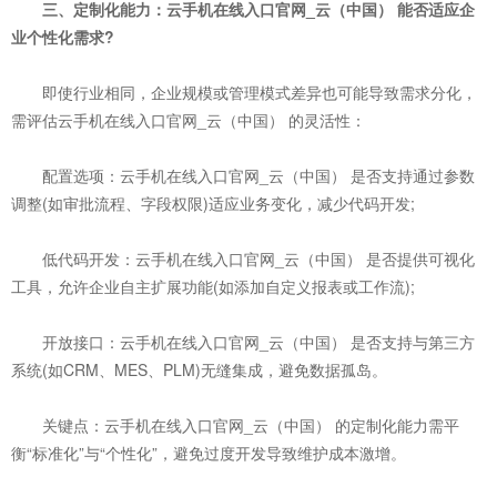
三、定制化能力：云手机在线入口官网_云（中国） 能否适应企
业个性化需求?
即使行业相同，企业规模或管理模式差异也可能导致需求分化，
需评估云手机在线入口官网_云（中国） 的灵活性：
配置选项：云手机在线入口官网_云（中国） 是否支持通过参数
调整(如审批流程、字段权限)适应业务变化，减少代码开发;
低代码开发：云手机在线入口官网_云（中国） 是否提供可视化
工具，允许企业自主扩展功能(如添加自定义报表或工作流);
开放接口：云手机在线入口官网_云（中国） 是否支持与第三方
系统(如CRM、MES、PLM)无缝集成，避免数据孤岛。
关键点：云手机在线入口官网_云（中国） 的定制化能力需平
衡“标准化”与“个性化”，避免过度开发导致维护成本激增。