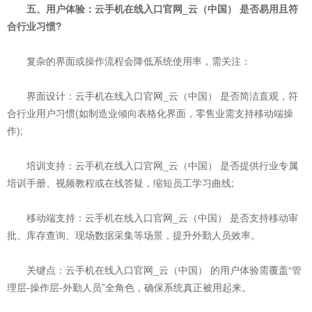
五、用户体验：云手机在线入口官网_云（中国） 是否易用且符
合行业习惯?
复杂的界面或操作流程会降低系统使用率，需关注：
界面设计：云手机在线入口官网_云（中国） 是否简洁直观，符
合行业用户习惯(如制造业倾向表格化界面，零售业需支持移动端操
作);
培训支持：云手机在线入口官网_云（中国） 是否提供行业专属
培训手册、视频教程或在线答疑，缩短员工学习曲线;
移动端支持：云手机在线入口官网_云（中国） 是否支持移动审
批、库存查询、现场数据采集等场景，提升外勤人员效率。
关键点：云手机在线入口官网_云（中国） 的用户体验需覆盖“管
理层-操作层-外勤人员”全角色，确保系统真正被用起来。